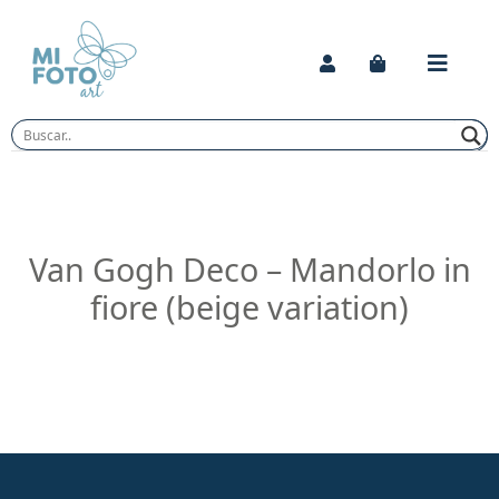
Skip
to
content
Van Gogh Deco – Mandorlo in
fiore (beige variation)