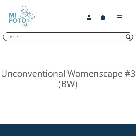
Skip
to
content
Unconventional Womenscape #3
(BW)