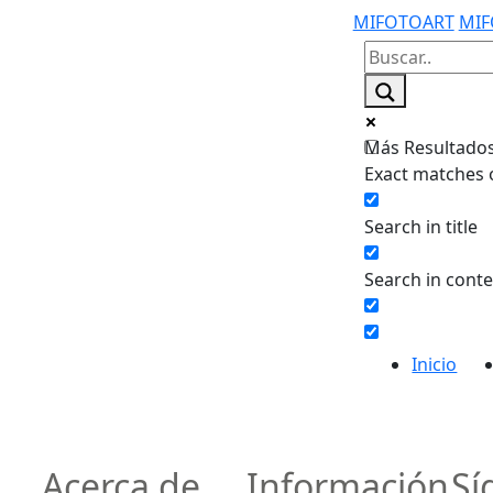
MIFOTOART
MIF
Más Resultados.
Exact matches 
Search in title
Search in cont
Inicio
n
Acerca de
Información
Sí