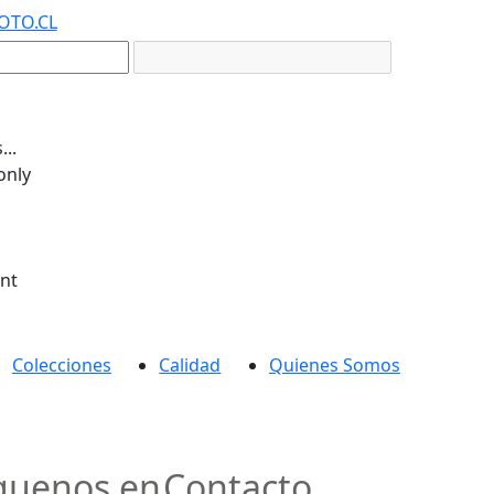
OTO.CL
..
only
ent
Colecciones
Calidad
Quienes Somos
guenos en
Contacto