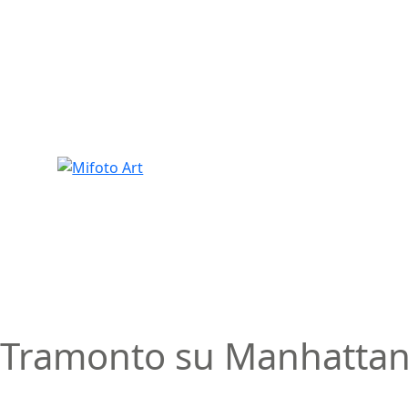
Skip
to
content
Tramonto su Manhatta