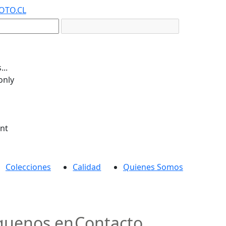
OTO.CL
..
only
ent
Colecciones
Calidad
Quienes Somos
guenos en
Contacto