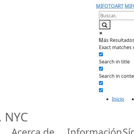
MIFOTOART
MIF
Más Resultados.
Exact matches 
Search in title
Search in cont
Inicio
, NYC
Acerca de
Información
Sí