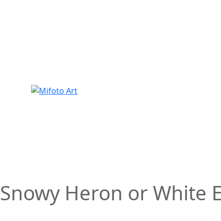
Skip
to
content
Snowy Heron or White E