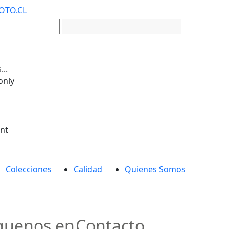
OTO.CL
..
only
ent
Colecciones
Calidad
Quienes Somos
guenos en
Contacto