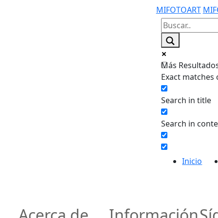
MIFOTOART
MIF
Más Resultados.
Exact matches 
Search in title
Search in cont
Inicio
Acerca de
Información
Sí