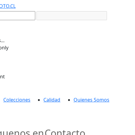
OTO.CL
..
only
ent
Colecciones
Calidad
Quienes Somos
guenos en
Contacto