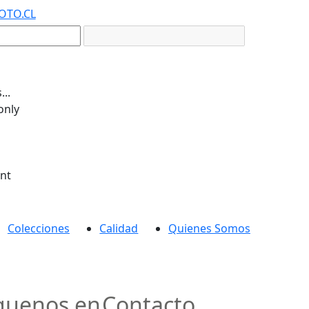
OTO.CL
..
only
ent
Colecciones
Calidad
Quienes Somos
guenos en
Contacto