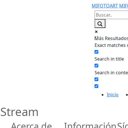
MIFOTOART
MIF
Más Resultados.
Exact matches 
Search in title
Search in cont
Inicio
 Stream
Acerca de
Información
Sí