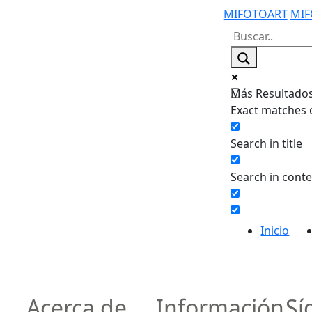
MIFOTOART
MIF
Más Resultados.
Exact matches 
Search in title
Search in cont
Inicio
Acerca de
Información
Sí