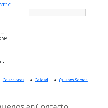
OTO.CL
..
only
ent
Colecciones
Calidad
Quienes Somos
guenos en
Contacto