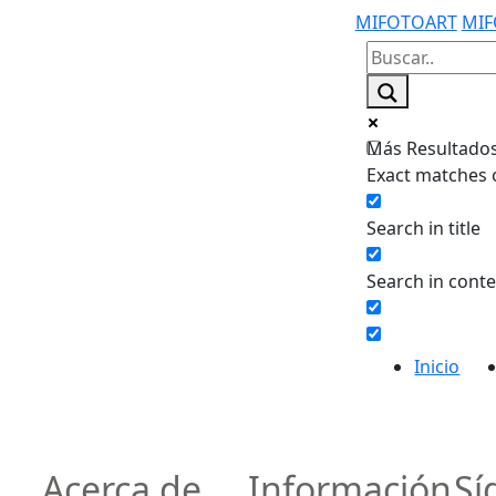
MIFOTOART
MIF
Más Resultados.
Exact matches 
Search in title
Search in cont
Inicio
Acerca de
Información
Sí