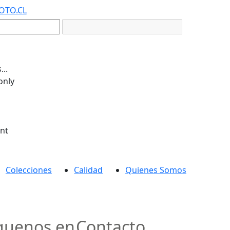
OTO.CL
..
only
ent
Colecciones
Calidad
Quienes Somos
guenos en
Contacto