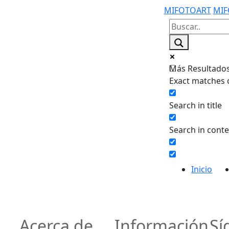
MIFOTOART
MIF
Más Resultados.
Exact matches 
Search in title
Search in cont
Inicio
Acerca de
Información
Sí