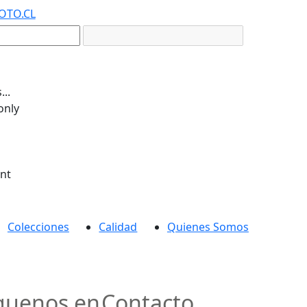
OTO.CL
..
only
ent
Colecciones
Calidad
Quienes Somos
guenos en
Contacto