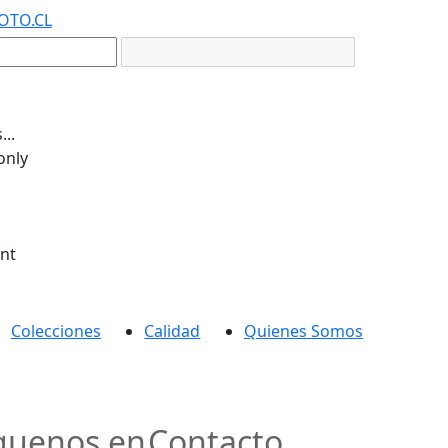
OTO.CL
..
only
ent
Colecciones
Calidad
Quienes Somos
guenos en
Contacto