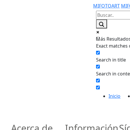
MIFOTOART
MIF
Más Resultados.
Exact matches 
Search in title
Search in cont
Inicio
Acerca de
Información
Sí