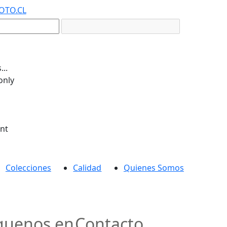
OTO.CL
..
only
ent
Colecciones
Calidad
Quienes Somos
guenos en
Contacto