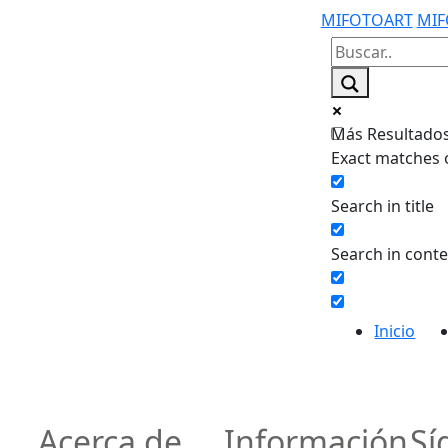
MIFOTOART
MIF
Más Resultados.
Exact matches 
Search in title
Search in cont
Inicio
Acerca de
Información
Sí