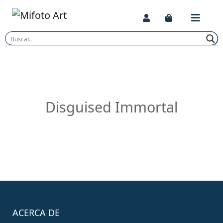
Skip
to
content
Disguised Immortal
ACERCA DE