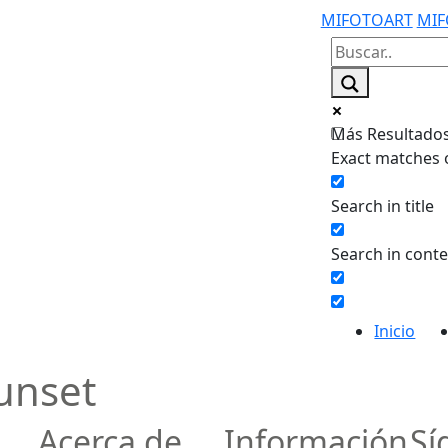
MIFOTOART
MIF
Más Resultados.
Exact matches 
Search in title
Search in cont
Inicio
Sunset
Acerca de
Información
Sí