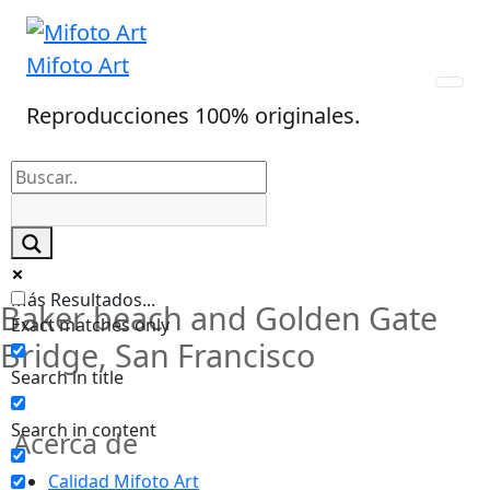
Skip
to
Mifoto Art
content
Reproducciones 100% originales.
Más Resultados...
Baker beach and Golden Gate
Exact matches only
Bridge, San Francisco
Search in title
Search in content
Acerca de
Calidad Mifoto Art