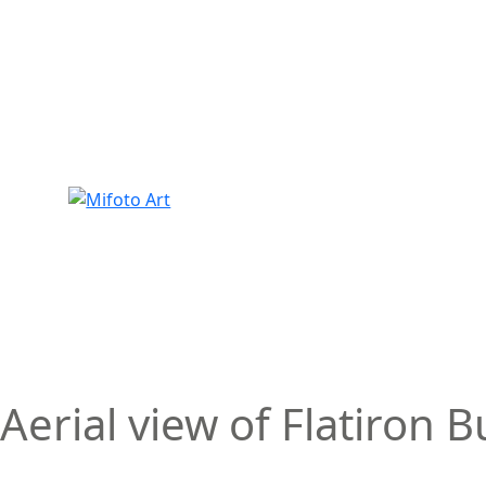
Skip
to
content
Aerial view of Flatiron 