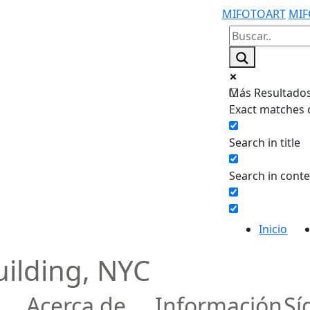
MIFOTOART
MIF
Más Resultados.
Exact matches 
Search in title
Search in cont
Inicio
Building, NYC
Acerca de
Información
Sí