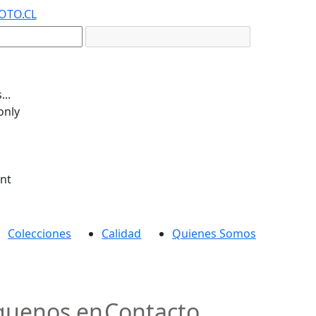
OTO.CL
..
only
ent
Colecciones
Calidad
Quienes Somos
guenos en
Contacto