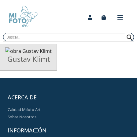
Skip
to
content
Gustav Klimt
ACERCA DE
Calidad Mifoto Art
Sobre Nosotros
INFORMACIÓN